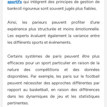
sportifs
qui intègrent des principes de gestion de
bankroll rigoureux sont souvent jugés plus fiables.
Ainsi, les parieurs peuvent profiter d’une
expérience plus structurée et moins émotionnelle.
Les experts évaluent également la variance entre
les différents sports et événements.
Certains systèmes de paris peuvent être plus
efficaces pour un sport particulier en raison de la
nature des compétitions et des données
disponibles. Par exemple, les paris sur le football
peuvent nécessiter des approches différentes par
rapport au basketball, en raison des différences
dans les dynamiques de jeu et les statistiques
pertinentes.