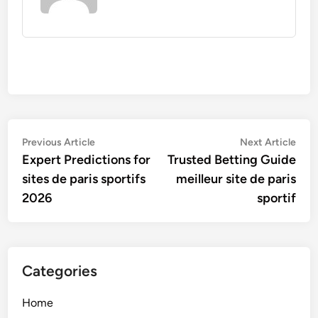
Post
Previous
Nex
Previous Article
Next Article
article:
artic
Expert Predictions for
Trusted Betting Guide
navigation
sites de paris sportifs
meilleur site de paris
2026
sportif
Categories
Home