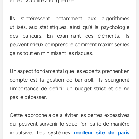
et leur viabilité à long terme.
Ils s’intéressent notamment aux algorithmes
utilisés, aux statistiques, ainsi qu’à la psychologie
des parieurs. En examinant ces éléments, ils
peuvent mieux comprendre comment maximiser les
gains tout en minimisant les risques.
Un aspect fondamental que les experts prennent en
compte est la gestion de bankroll. Ils soulignent
l’importance de définir un budget strict et de ne
pas le dépasser.
Cette approche aide à éviter les pertes excessives
qui peuvent survenir lorsque l’on parie de manière
impulsive. Les systèmes
meilleur site de paris