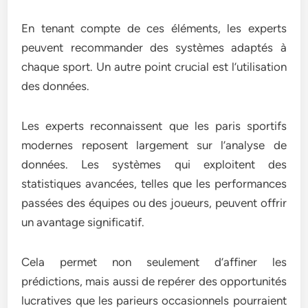
En tenant compte de ces éléments, les experts
peuvent recommander des systèmes adaptés à
chaque sport. Un autre point crucial est l’utilisation
des données.
Les experts reconnaissent que les paris sportifs
modernes reposent largement sur l’analyse de
données. Les systèmes qui exploitent des
statistiques avancées, telles que les performances
passées des équipes ou des joueurs, peuvent offrir
un avantage significatif.
Cela permet non seulement d’affiner les
prédictions, mais aussi de repérer des opportunités
lucratives que les parieurs occasionnels pourraient