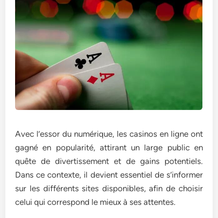
Avec l’essor du numérique, les casinos en ligne ont
gagné en popularité, attirant un large public en
quête de divertissement et de gains potentiels.
Dans ce contexte, il devient essentiel de s’informer
sur les différents sites disponibles, afin de choisir
celui qui correspond le mieux à ses attentes.