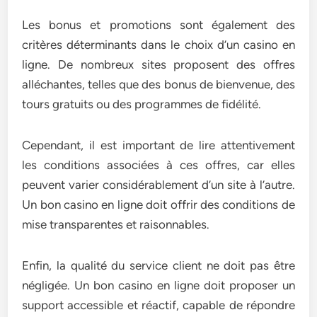
Les bonus et promotions sont également des
critères déterminants dans le choix d’un casino en
ligne. De nombreux sites proposent des offres
alléchantes, telles que des bonus de bienvenue, des
tours gratuits ou des programmes de fidélité.
Cependant, il est important de lire attentivement
les conditions associées à ces offres, car elles
peuvent varier considérablement d’un site à l’autre.
Un bon casino en ligne doit offrir des conditions de
mise transparentes et raisonnables.
Enfin, la qualité du service client ne doit pas être
négligée. Un bon casino en ligne doit proposer un
support accessible et réactif, capable de répondre