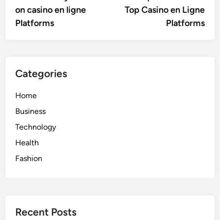
navigation
on casino en ligne
Top Casino en Ligne
Platforms
Platforms
Categories
Home
Business
Technology
Health
Fashion
Recent Posts