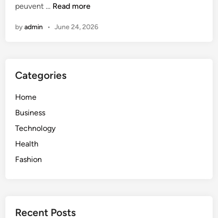
D
peuvent …
Read more
n
l
i
i
by
admin
•
June 24, 2026
s
g
c
n
o
e
v
S
Categories
e
i
r
t
Home
t
e
h
Business
s
e
Technology
B
Health
e
s
Fashion
t
t
o
p
Recent Posts
c